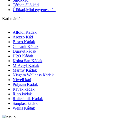
Sarokkád
Térben álló kád
Ülőkád,Mini egyenes kád
Kád márkák
Alföldi Kádak
Arezzo Kád
Besco Kádak
Cersanit Kádak
Duravit kádak
H2O Kádak
Kolpa San Kádak
M-Acryl Kádak
Marmy Kádak
Niagara Wellness Kádak
Niwell kád
Polysan Kádak
Ravak kádak
Riho kádak
Roltechnik Kádak
Sanplast kádak
Wellis Kádak