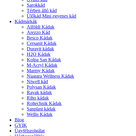
Sarokkád
Térben álló kád
Ülőkád,Mini egyenes kád
Kádmárkák
Alföldi Kádak
Arezzo Kád
Besco Kádak
Cersanit Kádak
Duravit kádak
H2O Kádak
Kolpa San Kádak
M-Acryl Kádak
Marmy Kádak
Niagara Wellness Kádak
Niwell kád
Polysan Kádak
Ravak kádak
Riho kádak
Roltechnik Kádak
Sanplast kádak
Wellis Kádak
Blog
GYIK
Ügyfélszolgálat