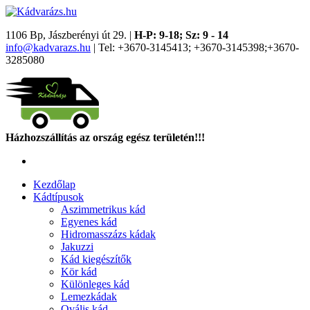
1106 Bp, Jászberényi út 29. |
H-P: 9-18; Sz: 9 - 14
info@kadvarazs.hu
| Tel: +3670-3145413; +3670-3145398;+3670-
3285080
Házhozszállítás az ország egész területén!!!
Kezdőlap
Kádtípusok
Aszimmetrikus kád
Egyenes kád
Hidromasszázs kádak
Jakuzzi
Kád kiegészítők
Kör kád
Különleges kád
Lemezkádak
Ovális kád