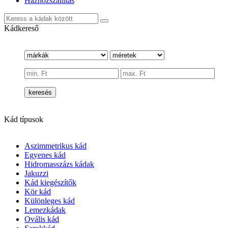
Házhozszállítás
Kádkereső
keresés
Kád típusok
Aszimmetrikus kád
Egyenes kád
Hidromasszázs kádak
Jakuzzi
Kád kiegészítők
Kör kád
Különleges kád
Lemezkádak
Ovális kád