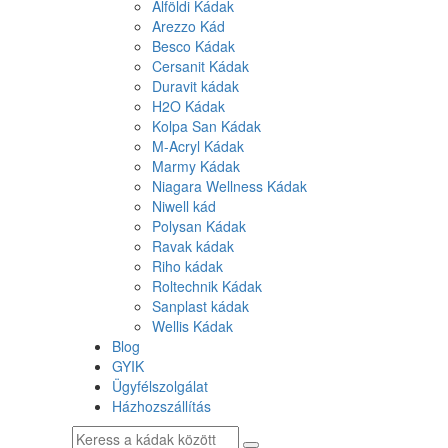
Alföldi Kádak
Arezzo Kád
Besco Kádak
Cersanit Kádak
Duravit kádak
H2O Kádak
Kolpa San Kádak
M-Acryl Kádak
Marmy Kádak
Niagara Wellness Kádak
Niwell kád
Polysan Kádak
Ravak kádak
Riho kádak
Roltechnik Kádak
Sanplast kádak
Wellis Kádak
Blog
GYIK
Ügyfélszolgálat
Házhozszállítás