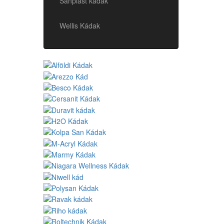
Sanplast kádak
Wellis Kádak