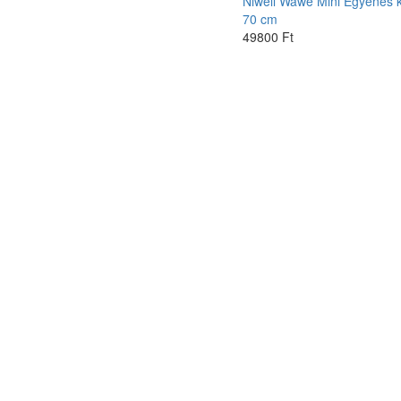
Niwell Wawe Mini Egyenes 
70 cm
49800 Ft