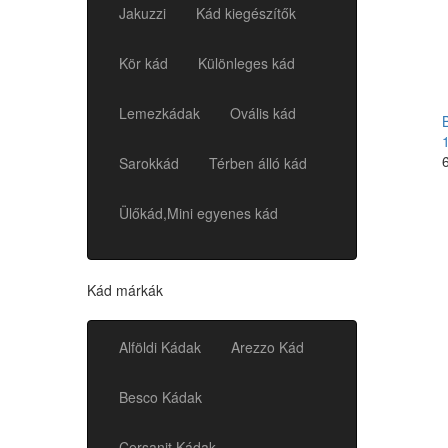
Jakuzzi
Kád kiegészítők
Kör kád
Különleges kád
Lemezkádak
Ovális kád
Sarokkád
Térben álló kád
Ülőkád,Mini egyenes kád
Kád márkák
Alföldi Kádak
Arezzo Kád
Besco Kádak
Cersanit Kádak