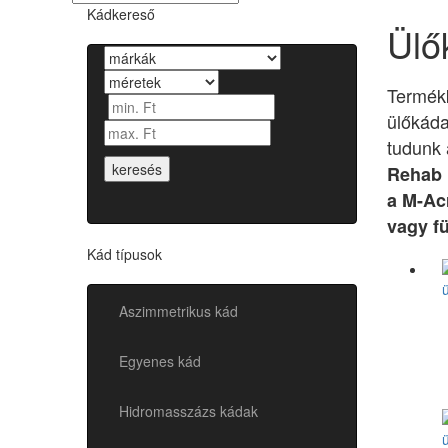
Kádkereső
Ülő
Termékk
ülőkáda
tudunk
keresés
Rehab
a M-Ac
vagy f
Kád típusok
Aszimmetrikus kád
Egyenes kád
Hidromasszázs kádak