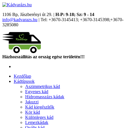
1106 Bp, Jászberényi út 29. |
H-P: 9-18; Sz: 9 - 14
info@kadvarazs.hu
| Tel: +3670-3145413; +3670-3145398;+3670-
3285080
Házhozszállítás az ország egész területén!!!
Kezdőlap
Kádtípusok
Aszimmetrikus kád
Egyenes kád
Hidromasszázs kádak
Jakuzzi
Kád kiegészítők
Kör kád
Különleges kád
Lemezkádak
Ovális kád