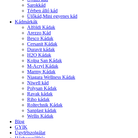
Sarokkád
Térben álló kád
Ülőkád,Mini egyenes kád
Kádmárkák
Alföldi Kádak
Arezzo Kád
Besco Kádak
Cersanit Kádak
Duravit kádak
H2O Kádak
Kolpa San Kádak
M-Acryl Kádak
Marmy Kádak
Niagara Wellness Kádak
Niwell kád
Polysan Kádak
Ravak kádak
Riho kádak
Roltechnik Kádak
Sanplast kádak
Wellis Kádak
Blog
GYIK
Ügyfélszolgálat