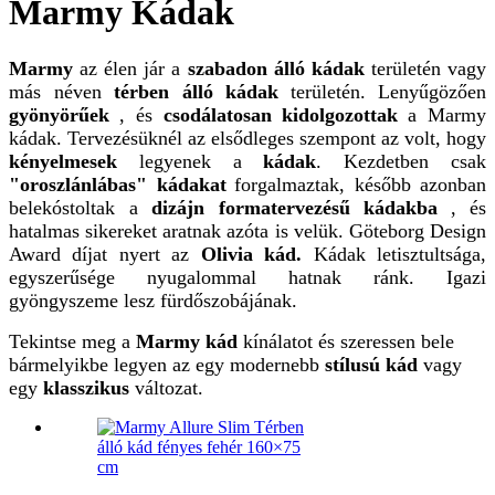
Marmy Kádak
Marmy
az élen jár a
szabadon álló kádak
területén vagy
más néven
térben álló kádak
területén. Lenyűgözően
gyönyörűek
, és
csodálatosan kidolgozottak
a Marmy
kádak. Tervezésüknél az elsődleges szempont az volt, hogy
kényelmesek
legyenek a
kádak
. Kezdetben csak
"oroszlánlábas" kádakat
forgalmaztak, később azonban
belekóstoltak a
dizájn formatervezésű kádakba
, és
hatalmas sikereket aratnak azóta is velük. Göteborg Design
Award díjat nyert az
Olivia kád.
Kádak letisztultsága,
egyszerűsége nyugalommal hatnak ránk. Igazi
gyöngyszeme lesz fürdőszobájának.
Tekintse meg a
Marmy kád
kínálatot és szeressen bele
bármelyikbe legyen az egy modernebb
stílusú kád
vagy
egy
klasszikus
változat.