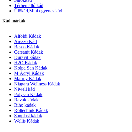
Sarokkád
Térben álló kád
Ülőkád,Mini egyenes kád
Kád márkák
Alföldi Kádak
Arezzo Kád
Besco Kádak
Cersanit Kádak
Duravit kádak
H2O Kádak
Kolpa San Kádak
M-Acryl Kádak
Marmy Kádak
Niagara Wellness Kádak
Niwell kád
Polysan Kádak
Ravak kádak
Riho kádak
Roltechnik Kádak
Sanplast kádak
Wellis Kádak