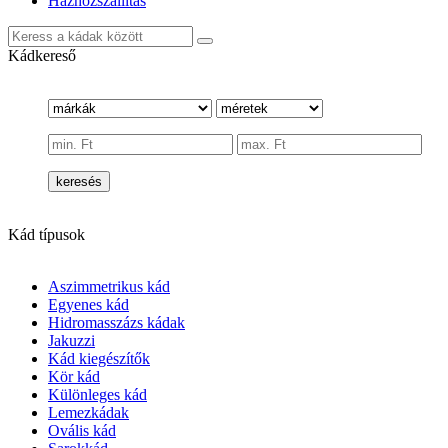
Házhozszállítás
Kádkereső
keresés
Kád típusok
Aszimmetrikus kád
Egyenes kád
Hidromasszázs kádak
Jakuzzi
Kád kiegészítők
Kör kád
Különleges kád
Lemezkádak
Ovális kád