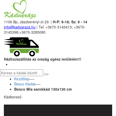
1106 Bp, Jászberényi út 29. |
H-P: 9-18; Sz: 9 - 14
info@kadvarazs.hu
| Tel: +3670-3145413; +3670-
3145398;+3670-3285080
Házhozszállítás az ország egész területén!!!
Kezdőlap
—›
Besco Kádak
—›
Besco Mia sarokkád 130x130 cm
Kádkereső