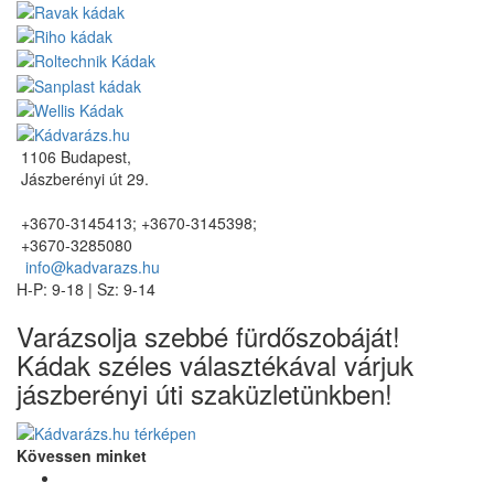
1106 Budapest,
Jászberényi út 29.
+3670-3145413; +3670-3145398;
+3670-3285080
info@kadvarazs.hu
H-P: 9-18 | Sz: 9-14
Varázsolja szebbé fürdőszobáját!
Kádak széles választékával várjuk
jászberényi úti szaküzletünkben!
Kövessen minket