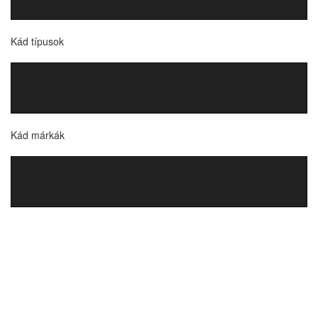
Kád típusok
Kád márkák