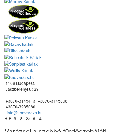
1106 Budapest,
Jászberényi út 29.
+3670-3145413; +3670-3145398;
+3670-3285080
info@kadvarazs.hu
H-P: 9-18 | Sz: 9-14
Varázsolja szebbé fürdőszobáját!