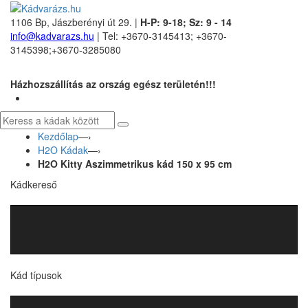
1106 Bp, Jászberényi út 29. |
H-P: 9-18; Sz: 9 - 14
info@kadvarazs.hu
| Tel: +3670-3145413; +3670-
3145398;+3670-3285080
Házhozszállítás az ország egész területén!!!
Kezdőlap
—›
H2O Kádak
—›
H2O Kitty Aszimmetrikus kád 150 x 95 cm
Kádkereső
Kád típusok