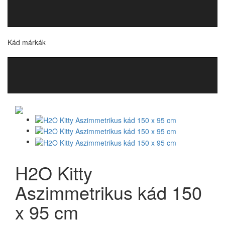
Kád márkák
H2O Kitty
Aszimmetrikus kád 150
x 95 cm