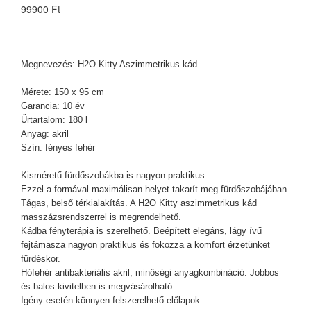
99900 Ft
Megnevezés: H2O Kitty Aszimmetrikus kád
Mérete: 150 x 95 cm
Garancia: 10 év
Űrtartalom: 180 l
Anyag: akril
Szín: fényes fehér
Kisméretű fürdőszobákba is nagyon praktikus.
Ezzel a formával maximálisan helyet takarít meg fürdőszobájában.
Tágas, belső térkialakítás. A H2O Kitty aszimmetrikus kád
masszázsrendszerrel is megrendelhető.
Kádba fényterápia is szerelhető. Beépített elegáns, lágy ívű
fejtámasza nagyon praktikus és fokozza a komfort érzetünket
fürdéskor.
Hófehér antibakteriális akril, minőségi anyagkombináció. Jobbos
és balos kivitelben is megvásárolható.
Igény esetén könnyen felszerelhető előlapok.