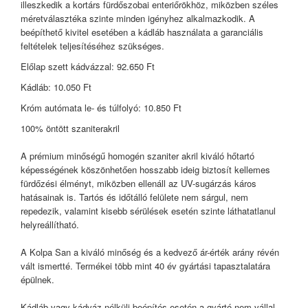
illeszkedik a kortárs fürdőszobai enteriőrökhöz, miközben széles
méretválasztéka szinte minden igényhez alkalmazkodik. A
beépíthető kivitel esetében a kádláb használata a garanciális
feltételek teljesítéséhez szükséges.
Előlap szett kádvázzal: 92.650 Ft
Kádláb: 10.050 Ft
Króm autómata le- és túlfolyó: 10.850 Ft
100% öntött szaniterakril
A prémium minőségű homogén szaniter akril kiváló hőtartó
képességének köszönhetően hosszabb ideig biztosít kellemes
fürdőzési élményt, miközben ellenáll az UV-sugárzás káros
hatásainak is. Tartós és időtálló felülete nem sárgul, nem
repedezik, valamint kisebb sérülések esetén szinte láthatatlanul
helyreállítható.
A Kolpa San a kiváló minőség és a kedvező ár-érték arány révén
vált ismertté. Termékei több mint 40 év gyártási tapasztalatára
épülnek.
Kádláb vagy kádváz nélküli beépítés esetén a gyártó nem vállal