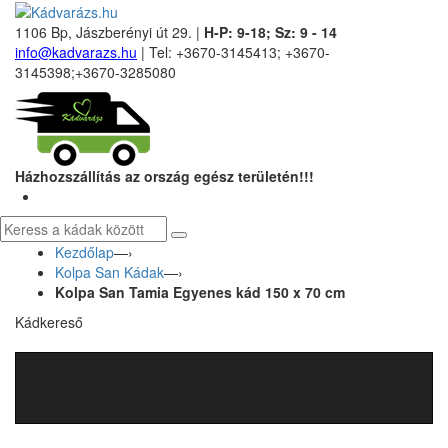
1106 Bp, Jászberényi út 29. |
H-P: 9-18; Sz: 9 - 14
info@kadvarazs.hu
| Tel: +3670-3145413; +3670-
3145398;+3670-3285080
Házhozszállítás az ország egész területén!!!
Kezdőlap
—›
Kolpa San Kádak
—›
Kolpa San Tamia Egyenes kád 150 x 70 cm
Kádkereső