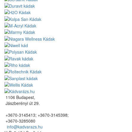
1106 Budapest,
Jászberényi út 29.
+3670-3145413; +3670-3145398;
+3670-3285080
info@kadvarazs.hu