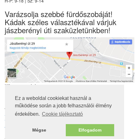
H-P: 9-18 | Sz: 9-14
Varázsolja szebbé fürdőszobáját!
Kádak széles választékával várjuk
jászberényi úti szaküzletünkben!
Kövessen minket
Ez a weboldal cookiekat használ a
működése során a jobb felhasználói élmény
Jogi nyilatkozatok
Adatvédelmi tájékoztató
érdekében.
Cookie tájékoztató
Cookie tájékoztató
Jótállás, szavatosság
Mégse
Elfogadom
Nem jótállás köteles termékek
© 2016. Minden jog fenntartva!