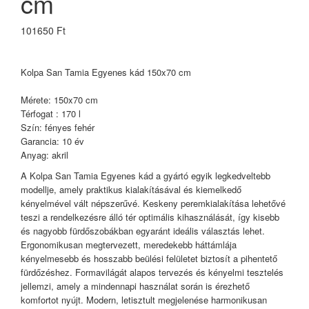
cm
101650 Ft
Kolpa San Tamia Egyenes kád 150x70 cm
Mérete: 150x70 cm
Térfogat : 170 l
Szín: fényes fehér
Garancia: 10 év
Anyag: akril
A Kolpa San Tamia Egyenes kád a gyártó egyik legkedveltebb
modellje, amely praktikus kialakításával és kiemelkedő
kényelmével vált népszerűvé. Keskeny peremkialakítása lehetővé
teszi a rendelkezésre álló tér optimális kihasználását, így kisebb
és nagyobb fürdőszobákban egyaránt ideális választás lehet.
Ergonomikusan megtervezett, meredekebb háttámlája
kényelmesebb és hosszabb beülési felületet biztosít a pihentető
fürdőzéshez. Formavilágát alapos tervezés és kényelmi tesztelés
jellemzi, amely a mindennapi használat során is érezhető
komfortot nyújt. Modern, letisztult megjelenése harmonikusan