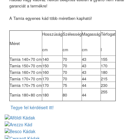
garanciát a termékre!
A Tamia egyenes kád több méretben kapható!
Hosszúság
Szélesség
Magasság
Térfogat
Méret
cm
cm
cm
l
Tamia 140×70 cm
140
70
43
155
Tamia 150×70 cm
150
70
43
170
Tamia 160×70 cm
160
70
43
180
Tamia 170×70 cm
170
70
44
215
Tamia 170×75 cm
170
75
44
230
255
Tamia 180×80 cm
180
80
44
Tegye fel kérdéseit itt!