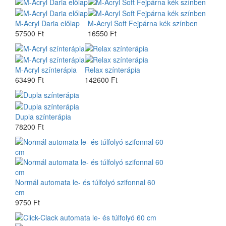
M-Acryl Daria előlap
M-Acryl Soft Fejpárna kék színben
57500 Ft
16550 Ft
M-Acryl színterápia
Relax színterápia
63490 Ft
142600 Ft
Dupla színterápia
78200 Ft
Normál automata le- és túlfolyó szifonnal 60
cm
9750 Ft