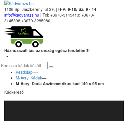
1106 Bp, Jászberényi út 29. |
H-P: 9-18; Sz: 9 - 14
info@kadvarazs.hu
| Tel: +3670-3145413; +3670-
3145398;+3670-3285080
Házhozszállítás az ország egész területén!!!
Kezdőlap
—›
M-Acryl Kádak
—›
M-Acryl Daria Aszimmetrikus kád 140 x 95 cm
Kádkereső