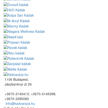
1106 Budapest,
Jászberényi út 29.
+3670-3145413; +3670-3145398;
+3670-3285080
info@kadvarazs.hu