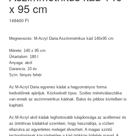
x 95 cm
149400 Ft
Megnevezés:
M-Acryl
Daria Aszimmetrikus kád 140x95 cm
Mérete: 140 x 95 cm
Űrtartalom: 180 l
Anyaga: akril
Garancia: 10 év
Szín: fényes fehér
Az M-Acryl Daria egyenes kádat a hagyományos forma
kedvelőinek ajánljuk. Közkedvelt típus. Széles méretválasztéka
van ennek az aszimmetrikus kádnak. Balos és jobbos kivitelben is
kapható.
Az M-Acryl akril kádak legfontosabb tulajdonsága az acéllemez és
az öntöttvas kádakkal szemben, hogy használója, a vízben
ellazulva az egyenletes meleget élvezheti. A magas szintű
technológiának köszönhetően a kád örökkön hófehér marad. A