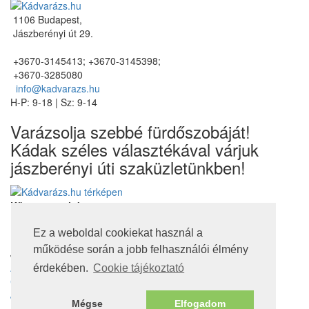
1106 Budapest,
Jászberényi út 29.
+3670-3145413; +3670-3145398;
+3670-3285080
info@kadvarazs.hu
H-P: 9-18 | Sz: 9-14
Varázsolja szebbé fürdőszobáját!
Kádak széles választékával várjuk
jászberényi úti szaküzletünkben!
Kövessen minket
Ez a weboldal cookiekat használ a
működése során a jobb felhasználói élmény
Jogi nyilatkozatok
Adatvédelmi tájékoztató
érdekében.
Cookie tájékoztató
Cookie tájékoztató
Jótállás, szavatosság
Mégse
Elfogadom