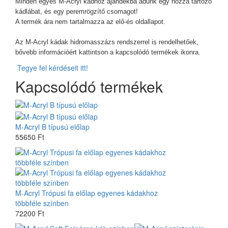
Minden egyes M-Acryl kádhoz ajándékba adunk egy hozzá tartozó
kádlábat, és egy peremrögzítő csomagot!
A termék ára nem tartalmazza az elő-és oldallapot.
Az M-Acryl kádak hidromasszázs rendszerrel is rendelhetőek,
bővebb információért kattintson a kapcsolódó termékek ikonra.
Tegye fel kérdéseit itt!
Kapcsolódó termékek
M-Acryl B típusú előlap
55650 Ft
M-Acryl Trópusi fa előlap egyenes kádakhoz
többféle színben
72200 Ft