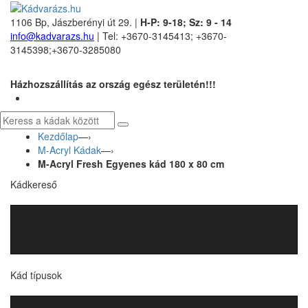
1106 Bp, Jászberényi út 29. |
H-P: 9-18; Sz: 9 - 14
info@kadvarazs.hu
| Tel: +3670-3145413; +3670-
3145398;+3670-3285080
Házhozszállítás az ország egész területén!!!
Kezdőlap
—›
M-Acryl Kádak
—›
M-Acryl Fresh Egyenes kád 180 x 80 cm
Kádkereső
Kád típusok