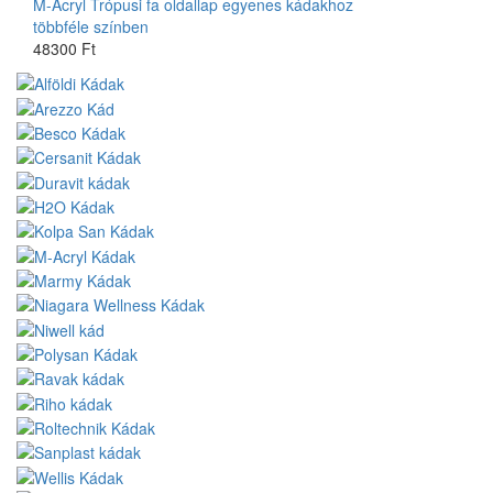
M-Acryl Trópusi fa oldallap egyenes kádakhoz
többféle színben
48300 Ft