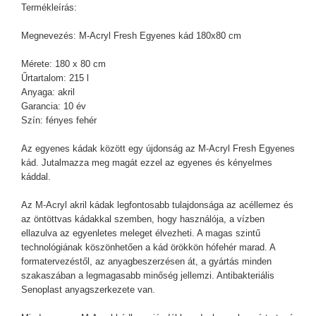
Termékleírás:
Megnevezés:
M-Acryl
Fresh Egyenes kád 180x80 cm
Mérete: 180 x 80 cm
Űrtartalom: 215 l
Anyaga: akril
Garancia: 10 év
Szín: fényes fehér
Az egyenes kádak között egy újdonság az
M-Acryl
Fresh Egyenes
kád. Jutalmazza meg magát ezzel az egyenes és kényelmes
káddal.
Az M-Acryl akril kádak legfontosabb tulajdonsága az acéllemez és
az öntöttvas kádakkal szemben, hogy használója, a vízben
ellazulva az egyenletes meleget élvezheti. A magas szintű
technológiának köszönhetően a kád örökkön hófehér marad. A
formatervezéstől, az anyagbeszerzésen át, a gyártás minden
szakaszában a legmagasabb minőség jellemzi. Antibakteriális
Senoplast anyagszerkezete van.