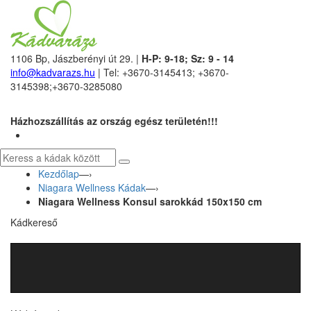
1106 Bp, Jászberényi út 29. |
H-P: 9-18; Sz: 9 - 14
info@kadvarazs.hu
| Tel: +3670-3145413; +3670-
3145398;+3670-3285080
Házhozszállítás az ország egész területén!!!
Kezdőlap
—›
Niagara Wellness Kádak
—›
Niagara Wellness Konsul sarokkád 150x150 cm
Kádkereső