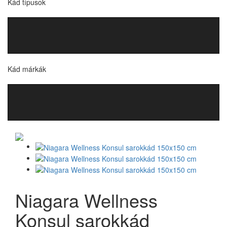
Kád típusok
Kád márkák
Niagara Wellness
Konsul sarokkád