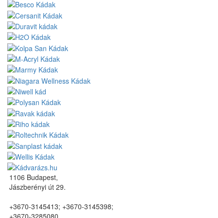
1106 Budapest,
Jászberényi út 29.
+3670-3145413; +3670-3145398;
+3670-3285080