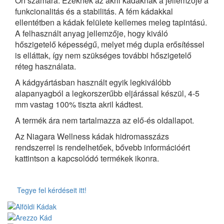
Ön számára. Ezeknek az akril kádaknak a jellemzője a
funkcionalitás és a stabilitás. A fém kádakkal
ellentétben a kádak felülete kellemes meleg tapintású.
A felhasznált anyag jellemzője, hogy kiváló
hőszigetelő képességű, melyet még dupla erősítéssel
is elláttak, így nem szükséges további hőszigetelő
réteg használata.
A kádgyártásban használt egyik legkiválóbb
alapanyagból a legkorszerűbb eljárással készül, 4-5
mm vastag 100% tiszta akril kádtest.
A termék ára nem tartalmazza az elő-és oldallapot.
Az Niagara Wellness kádak hidromasszázs
rendszerrel is rendelhetőek, bővebb információért
kattintson a kapcsolódó termékek ikonra.
Tegye fel kérdéseit itt!