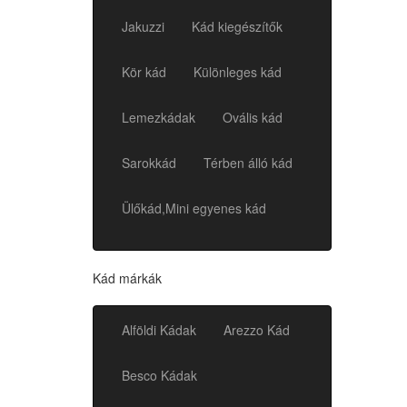
Jakuzzi
Kád kiegészítők
Kör kád
Különleges kád
Lemezkádak
Ovális kád
Sarokkád
Térben álló kád
Ülőkád,Mini egyenes kád
Kád márkák
Alföldi Kádak
Arezzo Kád
Besco Kádak