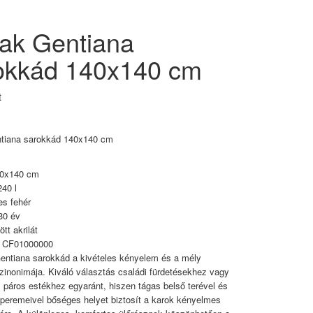
ak Gentiana
okkád 140x140 cm
t
tiana sarokkád 140x140 cm
40x140 cm
240 l
es fehér
30 év
tt akrilát
 CF01000000
ntiana sarokkád a kivételes kényelem és a mély
szinonimája. Kiváló választás családi fürdetésekhez vagy
 páros estékhez egyaránt, hiszen tágas belső terével és
peremeivel bőséges helyet biztosít a karok kényelmes