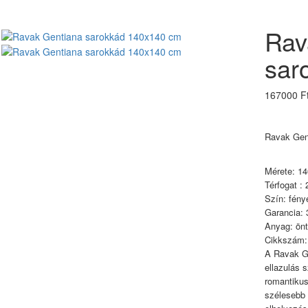
Rav
sar
167000 F
Ravak Gen
Mérete: 1
Térfogat : 
Szín: fény
Garancia: 
Anyag: öntö
Cikkszám:
A Ravak Ge
ellazulás 
romantikus
szélesebb 