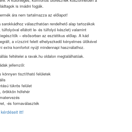
ére. A különleges, komfortos ülőrésznek köszönhetően a
ládtagok is imádni fogják.
termék ára nem tartalmazza az előlapot!
 sarokkádhoz választhatóan rendelhető alap tartozékok
, túlfolyóval ellátott le- és túlfolyó készlet) valamint
kiegészítők – elsősorban az esztétikus előlap. A kád
tegrált, a vízszint felett elhelyezkedő kényelmes ülőkével
mi extra komfortot nyújt mindennapi használathoz.
állás feltételei a ravak.hu oldalon megtalálhatóak.
dak jellemzői:
s könnyen tisztítható felületek
ális
tású tükrös felület
g, örökkön hófehér
rmatervezés
et, -és formaválaszték
kérdéseit itt!