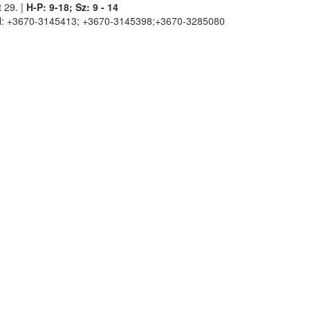
 29. |
H-P: 9-18; Sz: 9 - 14
l: +3670-3145413; +3670-3145398;+3670-3285080