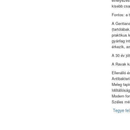
elhelyezés
kisebb csa
Fontos: a 
A Gentiana
(tartólábak
praktikus 
gyárilag in
érkezik, a
A 30 év jót
A Ravak ká
Ellenálló é
Antibakteri
Meleg tapin
Időtállósá
Modern fo
Széles mér
Tegye fel 