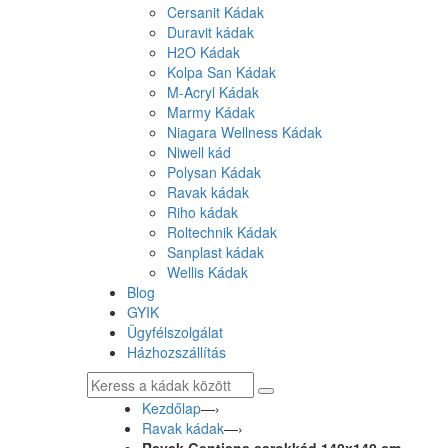
Cersanit Kádak
Duravit kádak
H2O Kádak
Kolpa San Kádak
M-Acryl Kádak
Marmy Kádak
Niagara Wellness Kádak
Niwell kád
Polysan Kádak
Ravak kádak
Riho kádak
Roltechnik Kádak
Sanplast kádak
Wellis Kádak
Blog
GYIK
Ügyfélszolgálat
Házhozszállítás
Kezdőlap
—›
Ravak kádak
—›