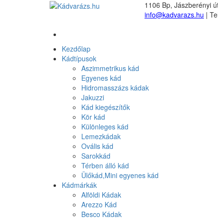
1106 Bp, Jászberényi út
info@kadvarazs.hu
| Te
Kezdőlap
Kádtípusok
Aszimmetrikus kád
Egyenes kád
Hidromasszázs kádak
Jakuzzi
Kád kiegészítők
Kör kád
Különleges kád
Lemezkádak
Ovális kád
Sarokkád
Térben álló kád
Ülőkád,Mini egyenes kád
Kádmárkák
Alföldi Kádak
Arezzo Kád
Besco Kádak