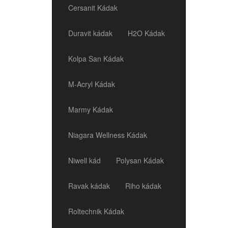
Cersanit Kádak
Duravit kádak
H2O Kádak
Kolpa San Kádak
M-Acryl Kádak
Marmy Kádak
Niagara Wellness Kádak
Niwell kád
Polysan Kádak
Ravak kádak
Riho kádak
Roltechnik Kádak