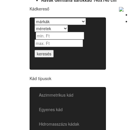
Ravak Gentiana sarokkád 140x140 cm
Kádkereső
keresés
Kád típusok
Aszimmetrikus kád
Egyenes kád
Hidromasszázs kádak