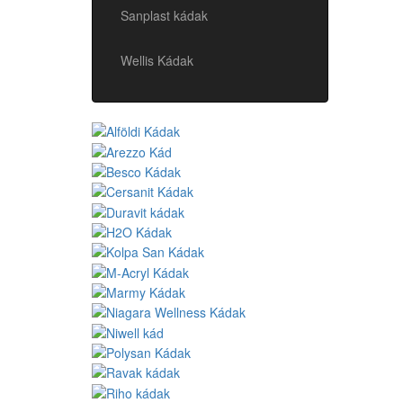
Sanplast kádak
Wellis Kádak