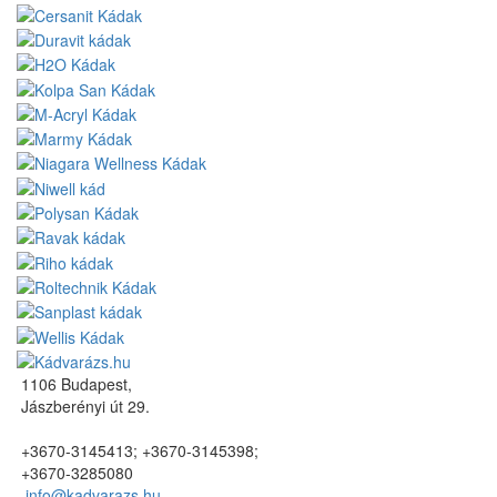
1106 Budapest,
Jászberényi út 29.
+3670-3145413; +3670-3145398;
+3670-3285080
info@kadvarazs.hu