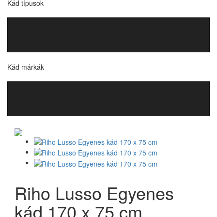
Kád típusok
Kád márkák
Riho Lusso Egyenes
kád 170 x 75 cm