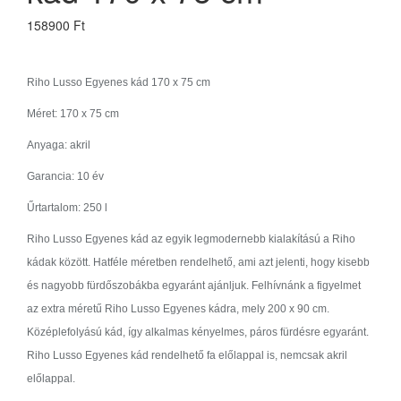
158900 Ft
Riho Lusso Egyenes kád 170 x 75 cm
Méret: 170 x 75 cm
Anyaga: akril
Garancia: 10 év
Űrtartalom: 250 l
Riho Lusso Egyenes kád az egyik legmodernebb kialakítású a Riho
kádak között. Hatféle méretben rendelhető, ami azt jelenti, hogy kisebb
és nagyobb fürdőszobákba egyaránt ajánljuk. Felhívnánk a figyelmet
az extra méretű Riho Lusso Egyenes kádra, mely 200 x 90 cm.
Középlefolyású kád, így alkalmas kényelmes, páros fürdésre egyaránt.
Riho Lusso Egyenes kád rendelhető fa előlappal is, nemcsak akril
előlappal.