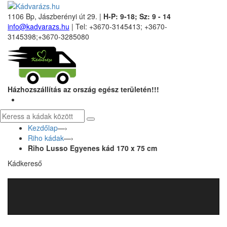
1106 Bp, Jászberényi út 29. |
H-P: 9-18; Sz: 9 - 14
info@kadvarazs.hu
| Tel: +3670-3145413; +3670-
3145398;+3670-3285080
Házhozszállítás az ország egész területén!!!
Kezdőlap
—›
Riho kádak
—›
Riho Lusso Egyenes kád 170 x 75 cm
Kádkereső