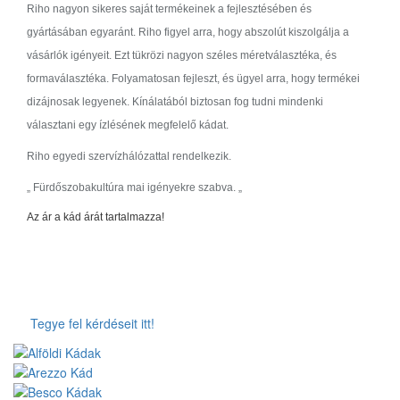
Riho nagyon sikeres saját termékeinek a fejlesztésében és
gyártásában egyaránt. Riho figyel arra, hogy abszolút kiszolgálja a
vásárlók igényeit. Ezt tükrözi nagyon széles méretválasztéka, és
formaválasztéka. Folyamatosan fejleszt, és ügyel arra, hogy termékei
dizájnosak legyenek. Kínálatából biztosan fog tudni mindenki
választani egy ízlésének megfelelő kádat.
Riho egyedi szervízhálózattal rendelkezik.
„ Fürdőszobakultúra mai igényekre szabva. „
Az ár a kád árát tartalmazza!
Tegye fel kérdéseit itt!