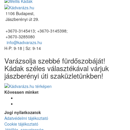
1106 Budapest,
Jászberényi út 29.
+3670-3145413; +3670-3145398;
+3670-3285080
info@kadvarazs.hu
H-P: 9-18 | Sz: 9-14
Varázsolja szebbé fürdőszobáját!
Kádak széles választékával várjuk
jászberényi úti szaküzletünkben!
Kövessen minket
Jogi nyilatkozatok
Adatvédelmi tájékoztató
Cookie tájékoztató
Jótállás, szavatosság