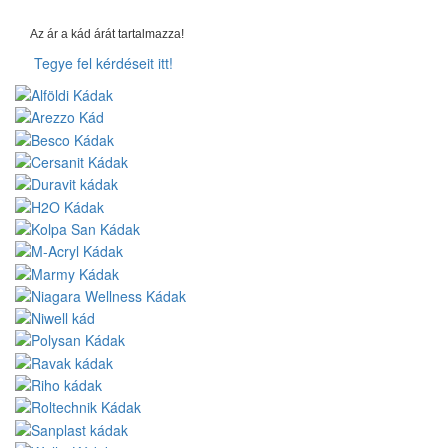
Az ár a kád árát tartalmazza!
Tegye fel kérdéseit itt!