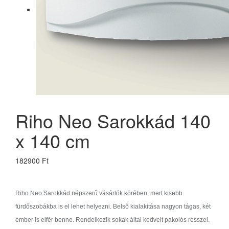
Riho Neo Sarokkád 140
x 140 cm
182900 Ft
Riho Neo Sarokkád népszerű vásárlók körében, mert kisebb
fürdőszobákba is el lehet helyezni. Belső kialakítása nagyon tágas, két
ember is elfér benne. Rendelkezik sokak által kedvelt pakolós résszel.