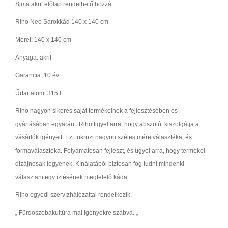
Sima akril előlap rendelhető hozzá.
Riho Neo Sarokkád 140 x 140 cm
Méret: 140 x 140 cm
Anyaga: akril
Garancia: 10 év
Űrtartalom: 315 l
Riho nagyon sikeres saját termékeinek a fejlesztésében és
gyártásában egyaránt. Riho figyel arra, hogy abszolút kiszolgálja a
vásárlók igényeit. Ezt tükrözi nagyon széles méretválasztéka, és
formaválasztéka. Folyamatosan fejleszt, és ügyel arra, hogy termékei
dizájnosak legyenek. Kínálatából biztosan fog tudni mindenki
választani egy ízlésének megfelelő kádat.
Riho egyedi szervízhálózattal rendelkezik.
„ Fürdőszobakultúra mai igényekre szabva. „