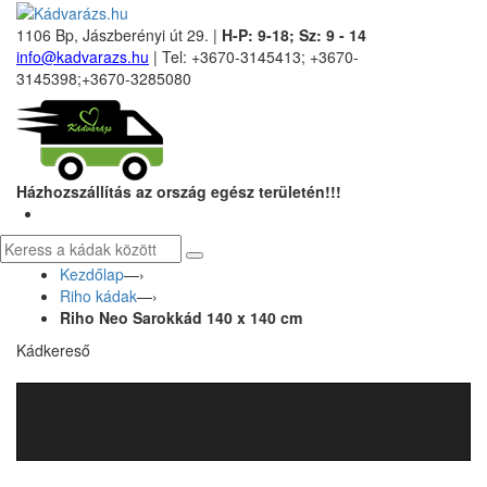
1106 Bp, Jászberényi út 29. |
H-P: 9-18; Sz: 9 - 14
info@kadvarazs.hu
| Tel: +3670-3145413; +3670-
3145398;+3670-3285080
Házhozszállítás az ország egész területén!!!
Kezdőlap
—›
Riho kádak
—›
Riho Neo Sarokkád 140 x 140 cm
Kádkereső