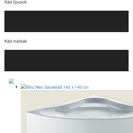
Kád típusok
Kád márkák