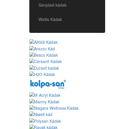
Sanplast kádak
Wellis Kádak