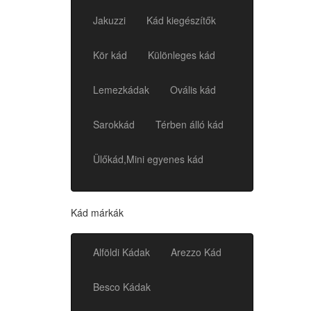
Jakuzzi
Kád kiegészítők
Kör kád
Különleges kád
Lemezkádak
Ovális kád
Sarokkád
Térben álló kád
Ülőkád,Mini egyenes kád
Kád márkák
Alföldi Kádak
Arezzo Kád
Besco Kádak