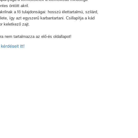
tes öntött akril.
rilnak a fő tulajdonságai: hosszú élettartalmú, szilárd,
lete, így azt egyszerű karbantartani. Csillapítja a kád
or keletkező zajt.
ra nem tartalmazza az elő-és oldallapot!
kérdéseit itt!