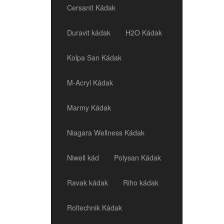
Cersanit Kádak
Duravit kádak
H2O Kádak
Kolpa San Kádak
M-Acryl Kádak
Marmy Kádak
Niagara Wellness Kádak
Niwell kád
Polysan Kádak
Ravak kádak
Riho kádak
Roltechnik Kádak