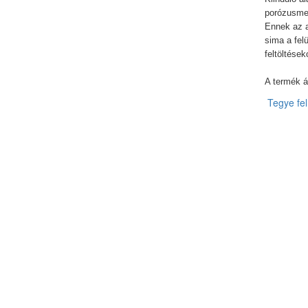
porózusmen
Ennek az ak
sima a felü
feltöltések
A termék á
Tegye fel 