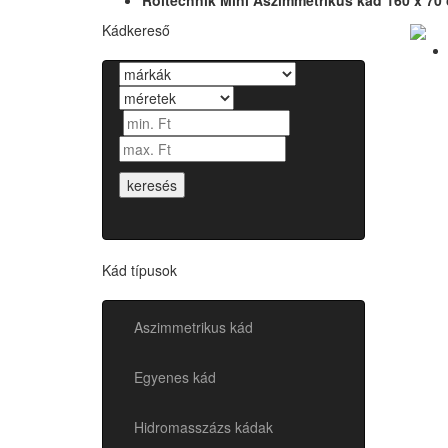
Roltechnik Mini Aszimmetrikus kád 160 x 70
Kádkereső
keresés
Kád típusok
Aszimmetrikus kád
Egyenes kád
Hidromasszázs kádak