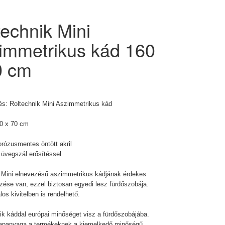
technik Mini
immetrikus kád 160
0 cm
és:
Roltechnik
Mini Aszimmetrikus kád
60 x 70 cm
rózusmentes öntött akril
 üvegszál erősítéssel
 Mini elnevezésű aszimmetrikus kádjának érdekes
zése van, ezzel biztosan egyedi lesz fürdőszobája.
os kivitelben is rendelhető.
ik káddal európai minőséget visz a fürdőszobájába.
alapanyaga a termékeknek a kiemelkedő minőségű