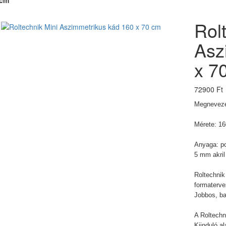
 cm
Rol
Asz
x 7
72900 Ft
Megnevez
Mérete: 1
Anyaga: po
5 mm akril
Roltechnik
formaterve
Jobbos, bal
A Roltechn
Kiinduló 