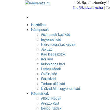
1106 Bp, Jászberényi út
info@kadvarazs.hu
| Te
Kezdőlap
Kádtípusok
Aszimmetrikus kád
Egyenes kád
Hidromasszázs kádak
Jakuzzi
Kád kiegészítők
Kör kád
Különleges kád
Lemezkádak
Ovális kád
Sarokkád
Térben álló kád
Ülőkád,Mini egyenes kád
Kádmárkák
Alföldi Kádak
Arezzo Kád
Besco Kádak