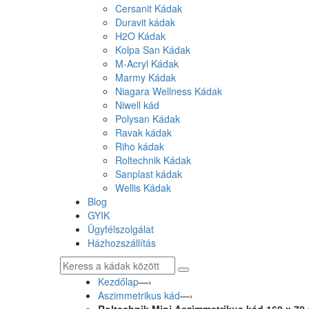
Cersanit Kádak
Duravit kádak
H2O Kádak
Kolpa San Kádak
M-Acryl Kádak
Marmy Kádak
Niagara Wellness Kádak
Niwell kád
Polysan Kádak
Ravak kádak
Riho kádak
Roltechnik Kádak
Sanplast kádak
Wellis Kádak
Blog
GYIK
Ügyfélszolgálat
Házhozszállítás
Kezdőlap
—›
Aszimmetrikus kád
—›