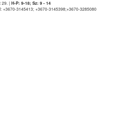
 29. |
H-P: 9-18; Sz: 9 - 14
l: +3670-3145413; +3670-3145398;+3670-3285080