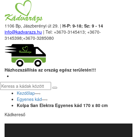
1106 Bp, Jászberényi út 29. |
H-P: 9-18; Sz: 9 - 14
info@kadvarazs.hu
| Tel: +3670-3145413; +3670-
3145398;+3670-3285080
Házhozszállítás az ország egész területén!!!
Kezdőlap
—›
Egyenes kád
—›
Kolpa San Elektra Egyenes kád 170 x 80 cm
Kádkereső