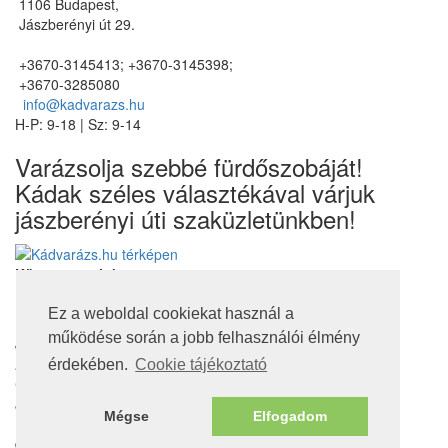
1106 Budapest,
Jászberényi út 29.
+3670-3145413; +3670-3145398;
+3670-3285080
info@kadvarazs.hu
H-P: 9-18 | Sz: 9-14
Varázsolja szebbé fürdőszobáját!
Kádak széles választékával várjuk
jászberényi úti szaküzletünkben!
Kövessen minket
Ez a weboldal cookiekat használ a
működése során a jobb felhasználói élmény
Jogi nyilatkozatok
Adatvédelmi tájékoztató
érdekében.
Cookie tájékoztató
Cookie tájékoztató
Jótállás, szavatosság
Mégse
Elfogadom
Nem jótállás köteles termékek
© 2016. Minden jog fenntartva!