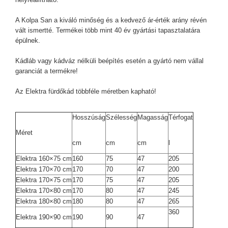
A Kolpa San a kiváló minőség és a kedvező ár-érték arány révén
vált ismertté. Termékei több mint 40 év gyártási tapasztalatára
épülnek.
Kádláb vagy kádváz nélküli beépítés esetén a gyártó nem vállal
garanciát a termékre!
Az Elektra fürdőkád többféle méretben kapható!
Hosszúság
Szélesség
Magasság
Térfogat
Méret
cm
cm
cm
l
Elektra 160×75 cm
160
75
47
205
Elektra 170×70 cm
170
70
47
200
Elektra 170×75 cm
170
75
47
205
Elektra 170×80 cm
170
80
47
245
Elektra 180×80 cm
180
80
47
265
360
Elektra 190×90 cm
190
90
47