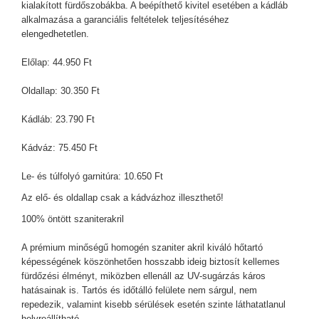
kialakított fürdőszobákba. A beépíthető kivitel esetében a kádláb
alkalmazása a garanciális feltételek teljesítéséhez
elengedhetetlen.
Előlap: 44.950 Ft
Oldallap: 30.350 Ft
Kádláb: 23.790 Ft
Kádváz: 75.450 Ft
Le- és túlfolyó garnitúra: 10.650 Ft
Az elő- és oldallap csak a kádvázhoz illeszthető!
100% öntött szaniterakril
A prémium minőségű homogén szaniter akril kiváló hőtartó
képességének köszönhetően hosszabb ideig biztosít kellemes
fürdőzési élményt, miközben ellenáll az UV-sugárzás káros
hatásainak is. Tartós és időtálló felülete nem sárgul, nem
repedezik, valamint kisebb sérülések esetén szinte láthatatlanul
helyreállítható.