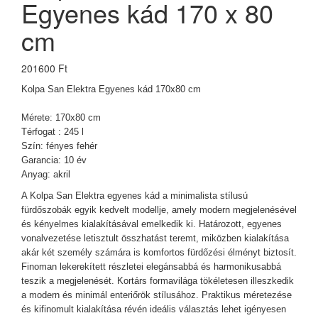
Egyenes kád 170 x 80
cm
201600 Ft
Kolpa San Elektra Egyenes kád 170x80 cm
Mérete: 170x80 cm
Térfogat : 245 l
Szín: fényes fehér
Garancia: 10 év
Anyag: akril
A Kolpa San Elektra egyenes kád a minimalista stílusú
fürdőszobák egyik kedvelt modellje, amely modern megjelenésével
és kényelmes kialakításával emelkedik ki. Határozott, egyenes
vonalvezetése letisztult összhatást teremt, miközben kialakítása
akár két személy számára is komfortos fürdőzési élményt biztosít.
Finoman lekerekített részletei elegánsabbá és harmonikusabbá
teszik a megjelenését. Kortárs formavilága tökéletesen illeszkedik
a modern és minimál enteriőrök stílusához. Praktikus méretezése
és kifinomult kialakítása révén ideális választás lehet igényesen