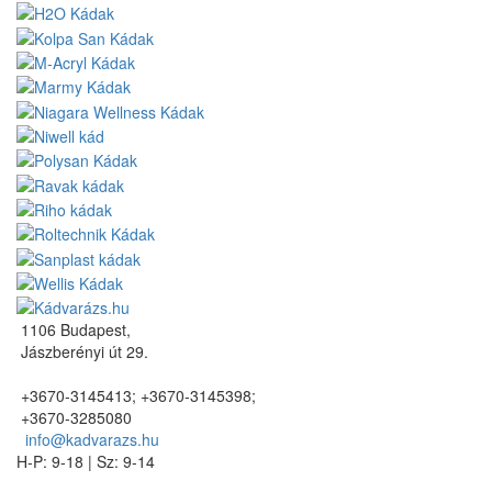
1106 Budapest,
Jászberényi út 29.
+3670-3145413; +3670-3145398;
+3670-3285080
info@kadvarazs.hu
H-P: 9-18 | Sz: 9-14