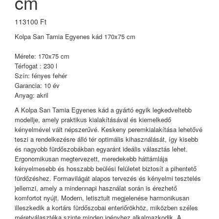
cm
113100 Ft
Kolpa San Tamia Egyenes kád 170x75 cm
Mérete: 170x75 cm
Térfogat : 230 l
Szín: fényes fehér
Garancia: 10 év
Anyag: akril
A Kolpa San Tamia Egyenes kád a gyártó egyik legkedveltebb
modellje, amely praktikus kialakításával és kiemelkedő
kényelmével vált népszerűvé. Keskeny peremkialakítása lehetővé
teszi a rendelkezésre álló tér optimális kihasználását, így kisebb
és nagyobb fürdőszobákban egyaránt ideális választás lehet.
Ergonomikusan megtervezett, meredekebb háttámlája
kényelmesebb és hosszabb beülési felületet biztosít a pihentető
fürdőzéshez. Formavilágát alapos tervezés és kényelmi tesztelés
jellemzi, amely a mindennapi használat során is érezhető
komfortot nyújt. Modern, letisztult megjelenése harmonikusan
illeszkedik a kortárs fürdőszobai enteriőrökhöz, miközben széles
méretválasztéka szinte minden igényhez alkalmazkodik. A