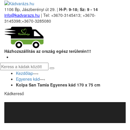
1106 Bp, Jászberényi út 29. |
H-P: 9-18; Sz: 9 - 14
info@kadvarazs.hu
| Tel: +3670-3145413; +3670-
3145398;+3670-3285080
Házhozszállítás az ország egész területén!!!
Kezdőlap
—›
Egyenes kád
—›
Kolpa San Tamia Egyenes kád 170 x 75 cm
Kádkereső