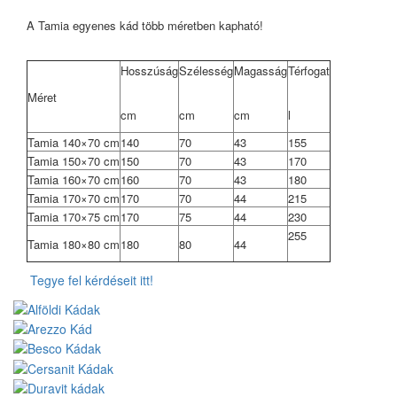
A Tamia egyenes kád több méretben kapható!
Hosszúság
Szélesség
Magasság
Térfogat
Méret
cm
cm
cm
l
Tamia 140×70 cm
140
70
43
155
Tamia 150×70 cm
150
70
43
170
Tamia 160×70 cm
160
70
43
180
Tamia 170×70 cm
170
70
44
215
Tamia 170×75 cm
170
75
44
230
255
Tamia 180×80 cm
180
80
44
Tegye fel kérdéseit itt!