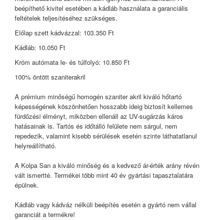
beépíthető kivitel esetében a kádláb használata a garanciális
feltételek teljesítéséhez szükséges.
Előlap szett kádvázzal: 103.350 Ft
Kádláb: 10.050 Ft
Króm autómata le- és túlfolyó: 10.850 Ft
100% öntött szaniterakril
A prémium minőségű homogén szaniter akril kiváló hőtartó
képességének köszönhetően hosszabb ideig biztosít kellemes
fürdőzési élményt, miközben ellenáll az UV-sugárzás káros
hatásainak is. Tartós és időtálló felülete nem sárgul, nem
repedezik, valamint kisebb sérülések esetén szinte láthatatlanul
helyreállítható.
A Kolpa San a kiváló minőség és a kedvező ár-érték arány révén
vált ismertté. Termékei több mint 40 év gyártási tapasztalatára
épülnek.
Kádláb vagy kádváz nélküli beépítés esetén a gyártó nem vállal
garanciát a termékre!