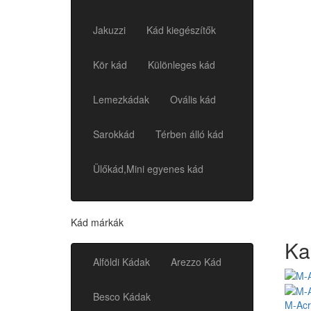
Jakuzzi
Kád kiegészítők
Kör kád
Különleges kád
Lemezkádak
Ovális kád
Sarokkád
Térben álló kád
Ülőkád,Mini egyenes kád
Kád márkák
Ka
Alföldi Kádak
Arezzo Kád
Besco Kádak
M-Acry