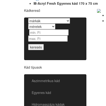
M-Acryl Fresh Egyenes kád 170 x 75 cm
Kádkereső
keresés
Kád típusok
Aszimmetrikus kád
Egyenes kád
Hidromasszázs kádak