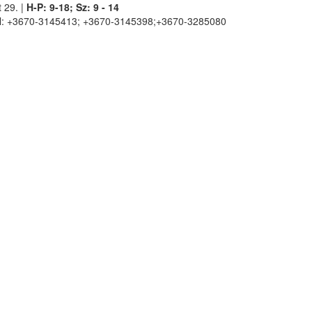
 29. |
H-P: 9-18; Sz: 9 - 14
l: +3670-3145413; +3670-3145398;+3670-3285080