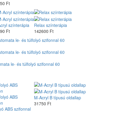
50 Ft
cryl színterápia
Relax színterápia
90 Ft
142600 Ft
ata le- és túlfolyó szifonnal 60
M-Acryl B típusú oldallap
31750 Ft
yó ABS szifonnal