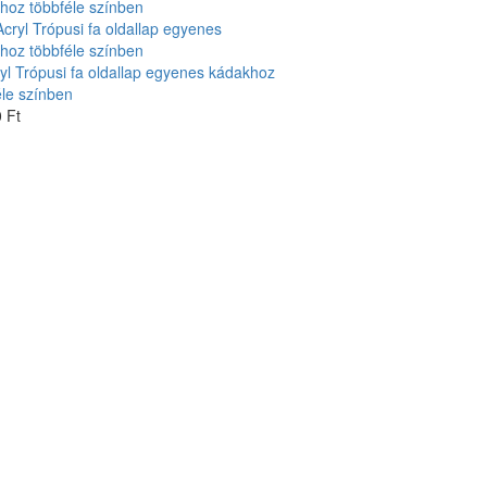
yl Trópusi fa oldallap egyenes kádakhoz
éle színben
 Ft