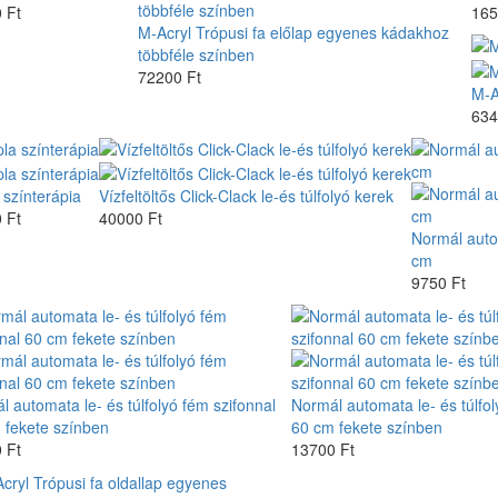
 Ft
165
M-Acryl Trópusi fa előlap egyenes kádakhoz
többféle színben
72200 Ft
M-A
634
 színterápia
Vízfeltöltős Click-Clack le-és túlfolyó kerek
 Ft
40000 Ft
Normál autom
cm
9750 Ft
 automata le- és túlfolyó fém szifonnal
Normál automata le- és túlfol
 fekete színben
60 cm fekete színben
 Ft
13700 Ft