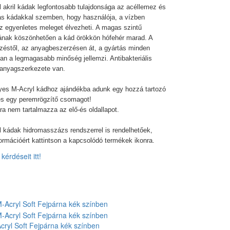
 akril kádak legfontosabb tulajdonsága az acéllemez és
as kádakkal szemben, hogy használója, a vízben
az egyenletes meleget élvezheti. A magas szintű
ának köszönhetően a kád örökkön hófehér marad. A
zéstől, az anyagbeszerzésen át, a gyártás minden
n a legmagasabb minőség jellemzi. Antibakteriális
 anyagszerkezete van.
yes M-Acryl kádhoz ajándékba adunk egy hozzá tartozó
és egy peremrögzítő csomagot!
ra nem tartalmazza az elő-és oldallapot.
 kádak hidromasszázs rendszerrel is rendelhetőek,
ormációért kattintson a kapcsolódó termékek ikonra.
kérdéseit itt!
cryl Soft Fejpárna kék színben