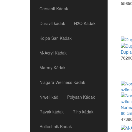
55650
Cersanit Kádak
Duravit kádak
H2O Kádak
Kolpa San Kádak
Dupla
M-Acryl Kádak
78200
Marmy Kádak
Niagara Wellness Kádak
Niwell kád
Polysan Kádak
Normál
Ravak kádak
Riho kádak
60 cm
47390
Roltechnik Kádak