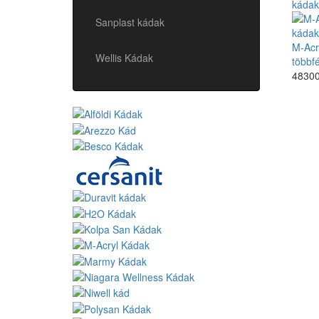
Sanplast kádak
M-Acr
Wellis Kádak
többf
48300