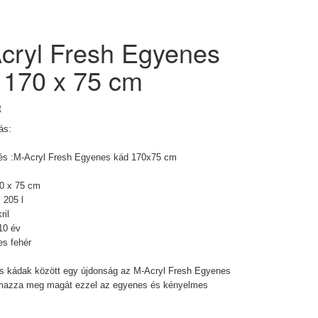
cryl Fresh Egyenes
 170 x 75 cm
t
ás:
s :
M-Acryl
Fresh Egyenes kád 170x75 cm
70 x 75 cm
 205 l
ril
10 év
es fehér
s kádak között egy újdonság az
M-Acryl
Fresh Egyenes
lmazza meg magát ezzel az egyenes és kényelmes