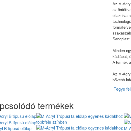
Az M-Acryl
az öntöttv
ellazulva 
technológi
formaterve
szakaszába
Senoplast
Minden eg
kádlábat, 
A termék á
Az M-Acryl
bővebb inf
Tegye fel 
pcsolódó termékek
l B típusú előlap
M-A