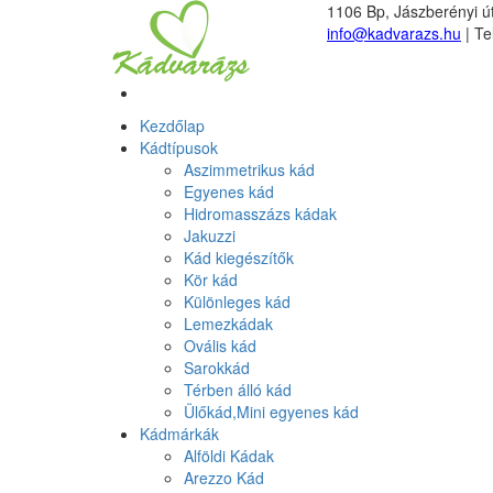
1106 Bp, Jászberényi út
info@kadvarazs.hu
| Te
Kezdőlap
Kádtípusok
Aszimmetrikus kád
Egyenes kád
Hidromasszázs kádak
Jakuzzi
Kád kiegészítők
Kör kád
Különleges kád
Lemezkádak
Ovális kád
Sarokkád
Térben álló kád
Ülőkád,Mini egyenes kád
Kádmárkák
Alföldi Kádak
Arezzo Kád