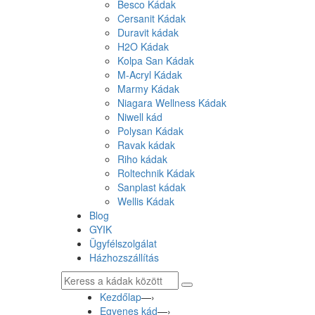
Besco Kádak
Cersanit Kádak
Duravit kádak
H2O Kádak
Kolpa San Kádak
M-Acryl Kádak
Marmy Kádak
Niagara Wellness Kádak
Niwell kád
Polysan Kádak
Ravak kádak
Riho kádak
Roltechnik Kádak
Sanplast kádak
Wellis Kádak
Blog
GYIK
Ügyfélszolgálat
Házhozszállítás
Kezdőlap
—›
Egyenes kád
—›