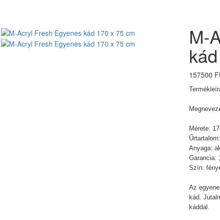
M-A
kád
157500 F
Termékleír
Megnevezé
Mérete: 1
Űrtartalom:
Anyaga: ak
Garancia: 
Szín: fény
Az egyene
kád. Juta
káddal.