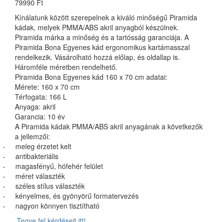
79990 Ft
Kínálatunk között szerepelnek a kiváló minőségű Piramida
kádak, melyek PMMA/ABS akril anyagból készülnek.
Piramida márka a minőség és a tartósság garanciája. A
Piramida Bona Egyenes kád ergonomikus kartámasszal
rendelkezik. Vásárolható hozzá előlap, és oldallap is.
Háromféle méretben rendelhető.
Piramida Bona Egyenes kád 160 x 70 cm adatai:
Mérete: 160 x 70 cm
Térfogata: 166 L
Anyaga: akril
Garancia: 10 év
A Piramida kádak PMMA/ABS akril anyagának a következők
a jellemzői:
-
meleg érzetet kelt
-
antibakteriális
-
magasfényű, hófehér felület
-
méret választék
-
széles stílus választék
-
kényelmes, és gyönyörű formatervezés
-
nagyon könnyen tisztítható
Tegye fel kérdéseit itt!