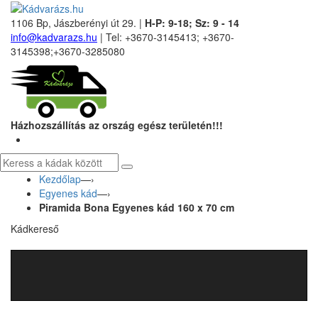
1106 Bp, Jászberényi út 29. |
H-P: 9-18; Sz: 9 - 14
info@kadvarazs.hu
| Tel: +3670-3145413; +3670-
3145398;+3670-3285080
Házhozszállítás az ország egész területén!!!
Kezdőlap
—›
Egyenes kád
—›
Piramida Bona Egyenes kád 160 x 70 cm
Kádkereső