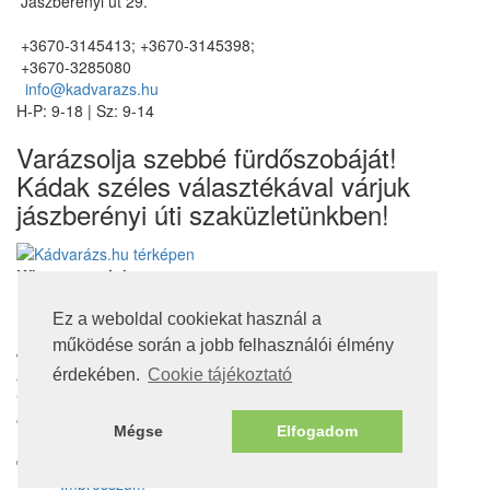
Jászberényi út 29.
+3670-3145413; +3670-3145398;
+3670-3285080
info@kadvarazs.hu
H-P: 9-18 | Sz: 9-14
Varázsolja szebbé fürdőszobáját!
Kádak széles választékával várjuk
jászberényi úti szaküzletünkben!
Kövessen minket
Ez a weboldal cookiekat használ a
működése során a jobb felhasználói élmény
Jogi nyilatkozatok
Adatvédelmi tájékoztató
érdekében.
Cookie tájékoztató
Cookie tájékoztató
Jótállás, szavatosság
Mégse
Elfogadom
Nem jótállás köteles termékek
© 2016. Minden jog fenntartva!
Impresszum