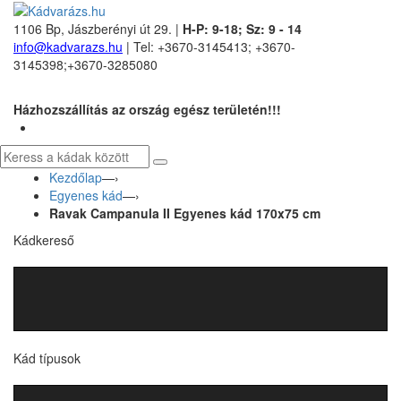
1106 Bp, Jászberényi út 29. |
H-P: 9-18; Sz: 9 - 14
info@kadvarazs.hu
| Tel: +3670-3145413; +3670-
3145398;+3670-3285080
Házhozszállítás az ország egész területén!!!
Kezdőlap
—›
Egyenes kád
—›
Ravak Campanula II Egyenes kád 170x75 cm
Kádkereső
Kád típusok