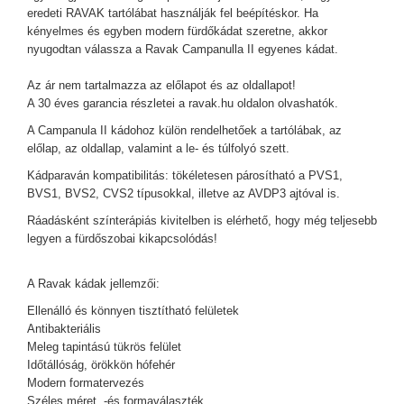
eredeti RAVAK tartólábat használják fel beépítéskor. Ha
kényelmes és egyben modern fürdőkádat szeretne, akkor
nyugodtan válassza a Ravak Campanulla II egyenes kádat.
Az ár nem tartalmazza az előlapot és az oldallapot!
A 30 éves garancia részletei a ravak.hu oldalon olvashatók.
A Campanula II kádohoz külön rendelhetőek a tartólábak, az
előlap, az oldallap, valamint a le- és túlfolyó szett.
Kádparaván kompatibilitás: tökéletesen párosítható a PVS1,
BVS1, BVS2, CVS2 típusokkal, illetve az AVDP3 ajtóval is.
Ráadásként színterápiás kivitelben is elérhető, hogy még teljesebb
legyen a fürdőszobai kikapcsolódás!
A Ravak kádak jellemzői:
Ellenálló és könnyen tisztítható felületek
Antibakteriális
Meleg tapintású tükrös felület
Időtállóság, örökkön hófehér
Modern formatervezés
Széles méret, -és formaválaszték