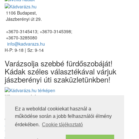
1106 Budapest,
Jászberényi út 29.
+3670-3145413; +3670-3145398;
+3670-3285080
info@kadvarazs.hu
H-P: 9-18 | Sz: 9-14
Varázsolja szebbé fürdőszobáját!
Kádak széles választékával várjuk
jászberényi úti szaküzletünkben!
Kövessen minket
Ez a weboldal cookiekat használ a
működése során a jobb felhasználói élmény
Jogi nyilatkozatok
Adatvédelmi tájékoztató
érdekében.
Cookie tájékoztató
Cookie tájékoztató
Jótállás, szavatosság