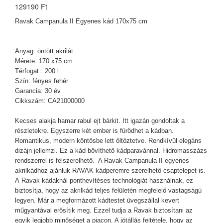
129190 Ft
Ravak Campanula II Egyenes kád 170x75 cm
Anyag: öntött akrilát
Mérete: 170 x75 cm
Térfogat : 200 l
Szín: fényes fehér
Garancia: 30 év
Cikkszám: CA21000000
Kecses alakja hamar rabul ejt bárkit. Itt igazán gondoltak a
részletekre. Egyszerre két ember is fürödhet a kádban.
Romantikus, modern köntösbe lett öltöztetve. Rendkívül elegáns
dizájn jellemzi. Ez a kád bővíthető kádparavánnal. Hidromasszázs
rendszerrel is felszerelhető. A Ravak Campanula II egyenes
akrilkádhoz ajánluk RAVAK kádperemre szerelhető csaptelepet is.
A Ravak kádaknál ponthevítéses technológiát használnak, ez
biztosítja, hogy az akrilkád teljes felületén megfelelő vastagságú
legyen. Már a megformázott kádtestet üvegszállal kevert
műgyantával erősítik meg. Ezzel tudja a Ravak biztosítani az
egyik legjobb minőséget a piacon. A jótállás feltétele, hogy az