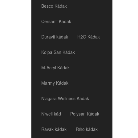
Besco Kádak
Cersanit Kádak
Duravit kádak
H2O Kádak
Kolpa San Kádak
M-Acryl Kádak
Marmy Kádak
Niagara Wellness Kádak
Niwell kád
Polysan Kádak
Ravak kádak
Riho kádak