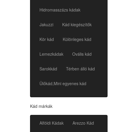
Hidromasszázs kádak
Jakuzzi
Kád kiegészítők
Kör kád
Különleges kád
Lemezkádak
Ovális kád
Sarokkád
Térben álló kád
Ülőkád,Mini egyenes kád
Kád márkák
Alföldi Kádak
Arezzo Kád