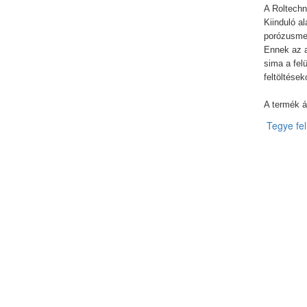
A Roltechn
Kiinduló 
porózusmen
Ennek az ak
sima a felü
feltöltések
A termék á
Tegye fel 