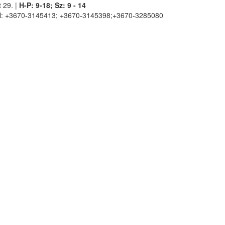
 29. |
H-P: 9-18; Sz: 9 - 14
l: +3670-3145413; +3670-3145398;+3670-3285080