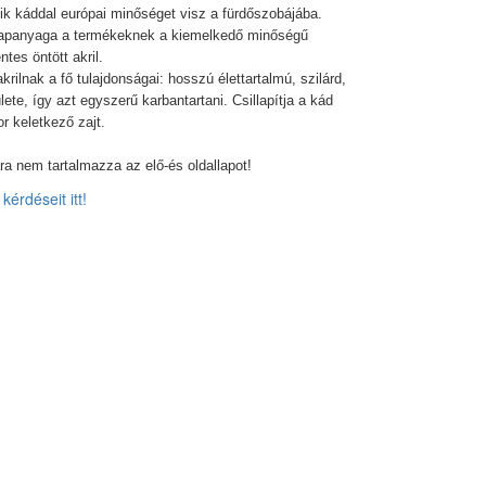
ik káddal európai minőséget visz a fürdőszobájába.
alapanyaga a termékeknek a kiemelkedő minőségű
tes öntött akril.
rilnak a fő tulajdonságai: hosszú élettartalmú, szilárd,
lete, így azt egyszerű karbantartani. Csillapítja a kád
or keletkező zajt.
ra nem tartalmazza az elő-és oldallapot!
kérdéseit itt!