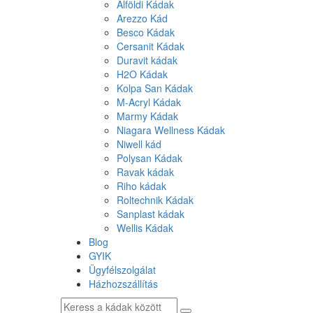
Alföldi Kádak
Arezzo Kád
Besco Kádak
Cersanit Kádak
Duravit kádak
H2O Kádak
Kolpa San Kádak
M-Acryl Kádak
Marmy Kádak
Niagara Wellness Kádak
Niwell kád
Polysan Kádak
Ravak kádak
Riho kádak
Roltechnik Kádak
Sanplast kádak
Wellis Kádak
Blog
GYIK
Ügyfélszolgálat
Házhozszállítás