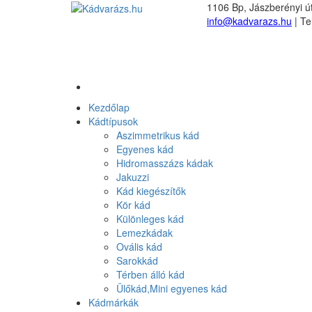
1106 Bp, Jászberényi út
info@kadvarazs.hu
| Te
Kezdőlap
Kádtípusok
Aszimmetrikus kád
Egyenes kád
Hidromasszázs kádak
Jakuzzi
Kád kiegészítők
Kör kád
Különleges kád
Lemezkádak
Ovális kád
Sarokkád
Térben álló kád
Ülőkád,Mini egyenes kád
Kádmárkák