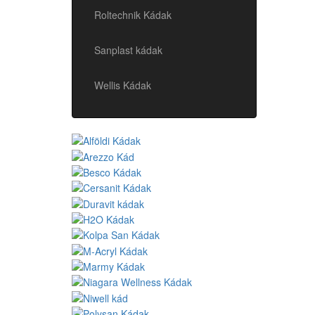
Roltechnik Kádak
Sanplast kádak
Wellis Kádak