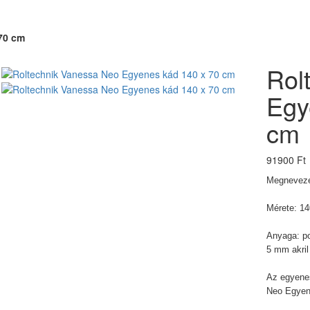
70 cm
Rol
Egy
cm
91900 Ft
Megnevez
Mérete: 1
Anyaga: po
5 mm akril
Az egyene
Neo Egyen