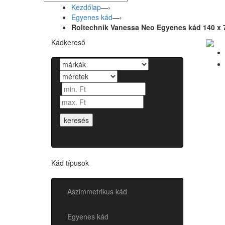
Kezdőlap
—›
Egyenes kád
—›
Roltechnik Vanessa Neo Egyenes kád 140 x 
Kádkereső
keresés
Kád típusok
Aszimmetrikus kád
Egyenes kád