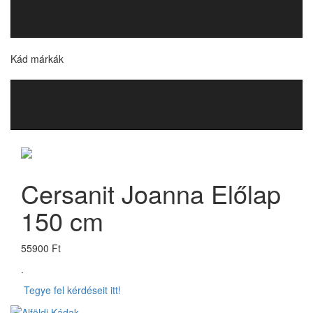
Kád márkák
Cersanit Joanna Előlap
150 cm
55900 Ft
.
Tegye fel kérdéseit itt!