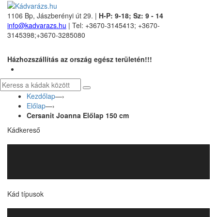
1106 Bp, Jászberényi út 29. |
H-P: 9-18; Sz: 9 - 14
info@kadvarazs.hu
| Tel: +3670-3145413; +3670-
3145398;+3670-3285080
Házhozszállítás az ország egész területén!!!
Kezdőlap
—›
Előlap
—›
Cersanit Joanna Előlap 150 cm
Kádkereső
Kád típusok