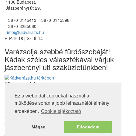
1106 Budapest,
Jászberényi út 29.
+3670-3145413; +3670-3145398;
+3670-3285080
info@kadvarazs.hu
H-P: 9-18 | Sz: 9-14
Varázsolja szebbé fürdőszobáját!
Kádak széles választékával várjuk
jászberényi úti szaküzletünkben!
Kövessen minket
Ez a weboldal cookiekat használ a
működése során a jobb felhasználói élmény
Jogi nyilatkozatok
Adatvédelmi tájékoztató
érdekében.
Cookie tájékoztató
Cookie tájékoztató
Jótállás, szavatosság
Mégse
Elfogadom
Nem jótállás köteles termékek
© 2016. Minden jog fenntartva!