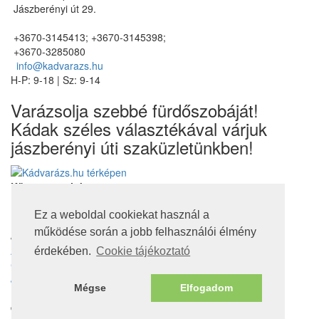
Jászberényi út 29.
+3670-3145413; +3670-3145398;
+3670-3285080
info@kadvarazs.hu
H-P: 9-18 | Sz: 9-14
Varázsolja szebbé fürdőszobáját!
Kádak széles választékával várjuk
jászberényi úti szaküzletünkben!
Kövessen minket
Ez a weboldal cookiekat használ a
működése során a jobb felhasználói élmény
Jogi nyilatkozatok
Adatvédelmi tájékoztató
érdekében.
Cookie tájékoztató
Cookie tájékoztató
Jótállás, szavatosság
Mégse
Elfogadom
Nem jótállás köteles termékek
© 2016. Minden jog fenntartva!