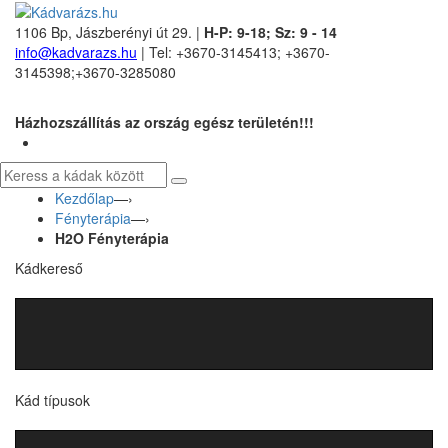
1106 Bp, Jászberényi út 29. |
H-P: 9-18; Sz: 9 - 14
info@kadvarazs.hu
| Tel: +3670-3145413; +3670-
3145398;+3670-3285080
Házhozszállítás az ország egész területén!!!
Kezdőlap
—›
Fényterápia
—›
H2O Fényterápia
Kádkereső
Kád típusok