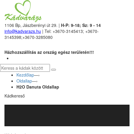
1106 Bp, Jászberényi út 29. |
H-P: 9-18; Sz: 9 - 14
info@kadvarazs.hu
| Tel: +3670-3145413; +3670-
3145398;+3670-3285080
Házhozszállítás az ország egész területén!!!
Kezdőlap
—›
Oldallap
—›
H2O Danuta Oldallap
Kádkereső