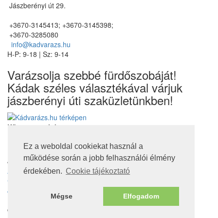
Jászberényi út 29.
+3670-3145413; +3670-3145398;
+3670-3285080
info@kadvarazs.hu
H-P: 9-18 | Sz: 9-14
Varázsolja szebbé fürdőszobáját!
Kádak széles választékával várjuk
jászberényi úti szaküzletünkben!
Kövessen minket
Ez a weboldal cookiekat használ a
működése során a jobb felhasználói élmény
Jogi nyilatkozatok
Adatvédelmi tájékoztató
érdekében.
Cookie tájékoztató
Cookie tájékoztató
Jótállás, szavatosság
Mégse
Elfogadom
Nem jótállás köteles termékek
© 2016. Minden jog fenntartva!