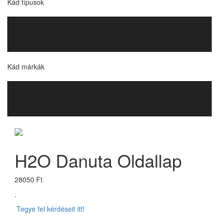
Kád típusok
Kád márkák
H2O Danuta Oldallap
28050 Ft
.
Tegye fel kérdéseit itt!