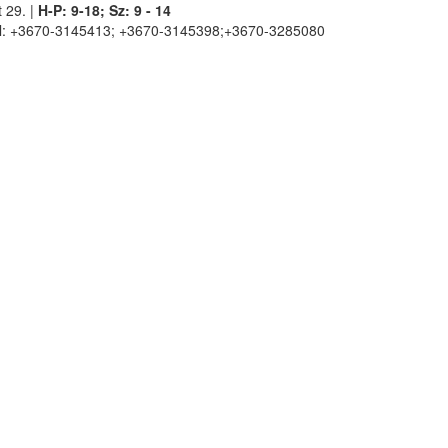
 29. |
H-P: 9-18; Sz: 9 - 14
l: +3670-3145413; +3670-3145398;+3670-3285080