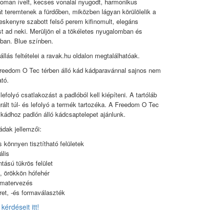
inoman ívelt, kecses vonalai nyugodt, harmonikus
t teremtenek a fürdőben, miközben lágyan körülölelik a
keskenyre szabott felső perem kifinomult, elegáns
t ad neki. Merüljön el a tökéletes nyugalomban és
ban. Blue színben.
állás feltételei a ravak.hu oldalon megtalálhatóak.
reedom O Tec térben álló kád kádparavánnal sajnos nem
tó.
lefolyó csatlakozást a padlóból kell kiépíteni. A tartóláb
grált túl- és lefolyó a termék tartozéka. A Freedom O Tec
ó kádhoz padlón álló kádcsaptelepet ajánlunk.
dak jellemzői:
s könnyen tisztítható felületek
ális
tású tükrös felület
g, örökkön hófehér
rmatervezés
et, -és formaválaszték
kérdéseit itt!