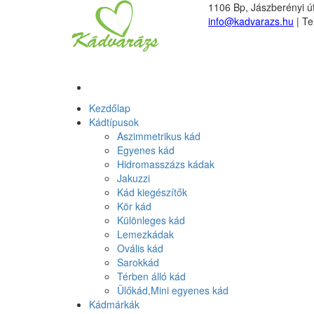
1106 Bp, Jászberényi út
info@kadvarazs.hu
| Te
Kezdőlap
Kádtípusok
Aszimmetrikus kád
Egyenes kád
Hidromasszázs kádak
Jakuzzi
Kád kiegészítők
Kör kád
Különleges kád
Lemezkádak
Ovális kád
Sarokkád
Térben álló kád
Ülőkád,Mini egyenes kád
Kádmárkák