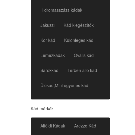
Hidromasszázs kádak
Jakuzzi
Kád kiegészítők
Kör kád
Különleges kád
Lemezkádak
Ovális kád
Sarokkád
Térben álló kád
Ülőkád,Mini egyenes kád
Kád márkák
Alföldi Kádak
Arezzo Kád