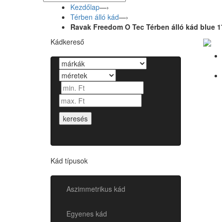
Kezdőlap
—›
Térben álló kád
—›
Ravak Freedom O Tec Térben álló kád blue 
Kádkereső
keresés
Kád típusok
Aszimmetrikus kád
Egyenes kád