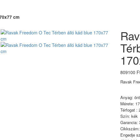
170x77 cm
Rav
Tér
170
809100 F
Ravak Fre
Anyag: öntö
Mérete: 1
Térfogat : 
Szín: kék
Garancia: 
Cikkszám
Engedje sz