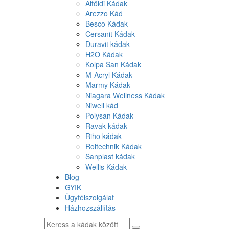
Alföldi Kádak
Arezzo Kád
Besco Kádak
Cersanit Kádak
Duravit kádak
H2O Kádak
Kolpa San Kádak
M-Acryl Kádak
Marmy Kádak
Niagara Wellness Kádak
Niwell kád
Polysan Kádak
Ravak kádak
Riho kádak
Roltechnik Kádak
Sanplast kádak
Wellis Kádak
Blog
GYIK
Ügyfélszolgálat
Házhozszállítás