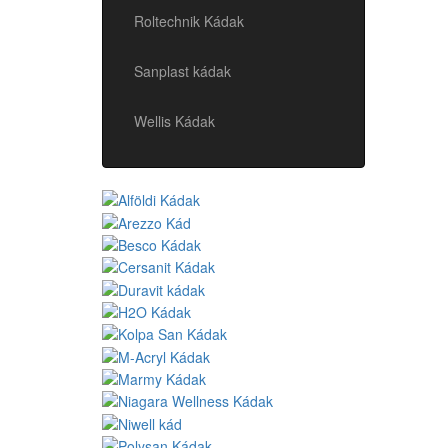
Roltechnik Kádak
Sanplast kádak
Wellis Kádak