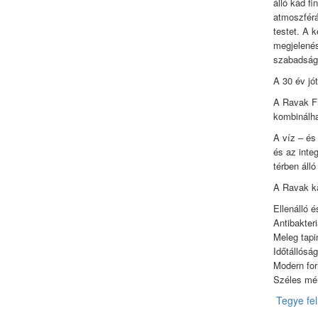
álló kád f
atmoszférá
testet. A 
megjelenés
szabadság
A 30 év jót
A Ravak F
kombinálha
A víz – és 
és az inte
térben áll
A Ravak ká
Ellenálló é
Antibakteri
Meleg tapin
Időtállósá
Modern fo
Széles mér
Tegye fel 