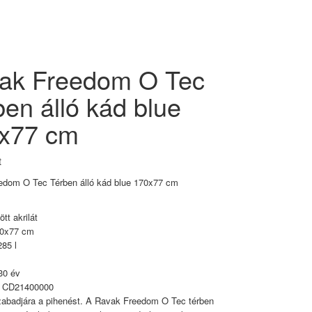
ak Freedom O Tec
ben álló kád blue
x77 cm
t
edom O Tec Térben álló kád blue 170x77 cm
tt akrilát
70x77 cm
285 l
30 év
: CD21400000
abadjára a pihenést. A Ravak Freedom O Tec térben