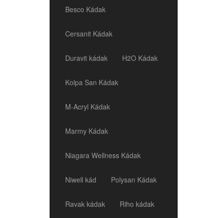
Besco Kádak
Cersanit Kádak
Duravit kádak
H2O Kádak
Kolpa San Kádak
M-Acryl Kádak
Marmy Kádak
Niagara Wellness Kádak
Niwell kád
Polysan Kádak
Ravak kádak
Riho kádak