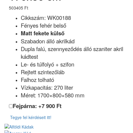
503405 Ft
Cikkszám:
WK00188
Fényes fehér belső
Matt fekete külső
Szabadon álló akrilkád
Dupla falú, szennyeződés álló szaniter akril
kádtest
Le- és túlfolyó + szifon
Rejtett szintezőláb
Falhoz tolható
Vízkapacitás: 270 liter
Méret: 1700×800×580 mm
Fejpárna: +
7 900
Ft
Tegye fel kérdéseit itt!