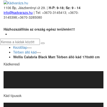
1106 Bp, Jászberényi út 29. |
H-P: 9-18; Sz: 9 - 14
info@kadvarazs.hu
| Tel: +3670-3145413; +3670-
3145398;+3670-3285080
Házhozszállítás az ország egész területén!!!
Kezdőlap
—›
Térben álló kád
—›
Wellis Calabria Black Matt Térben álló kád 170x80 cm
Kádkereső
Kád típusok