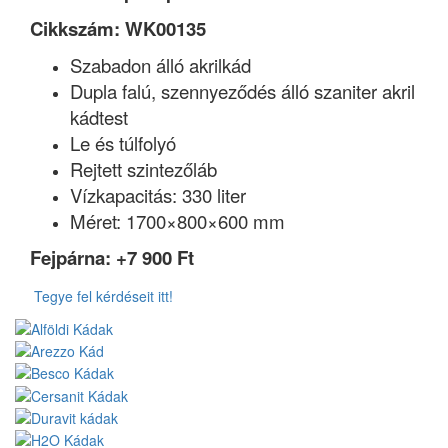
Cikkszám:
WK00135
Szabadon álló akrilkád
Dupla falú, szennyeződés álló szaniter akril
kádtest
Le és túlfolyó
Rejtett szintezőláb
Vízkapacitás: 330 liter
Méret: 1700×800×600 mm
Fejpárna: +
7 900
Ft
Tegye fel kérdéseit itt!