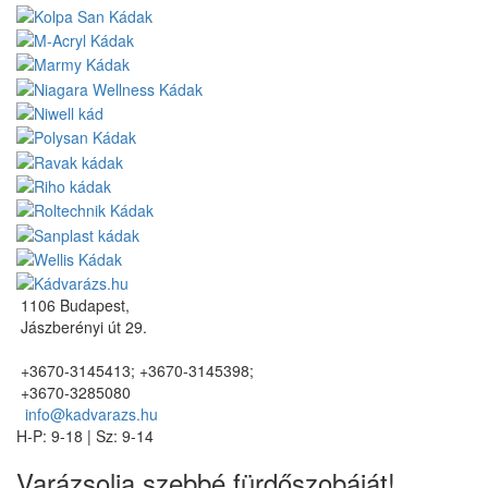
1106 Budapest,
Jászberényi út 29.
+3670-3145413; +3670-3145398;
+3670-3285080
info@kadvarazs.hu
H-P: 9-18 | Sz: 9-14
Varázsolja szebbé fürdőszobáját!