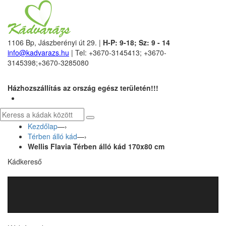
1106 Bp, Jászberényi út 29. |
H-P: 9-18; Sz: 9 - 14
info@kadvarazs.hu
| Tel: +3670-3145413; +3670-
3145398;+3670-3285080
Házhozszállítás az ország egész területén!!!
Kezdőlap
—›
Térben álló kád
—›
Wellis Flavia Térben álló kád 170x80 cm
Kádkereső