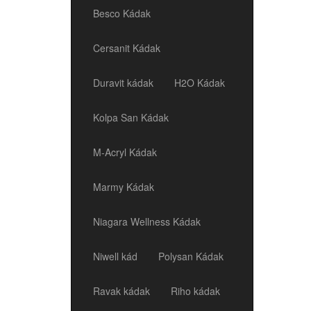
Besco Kádak
Cersanit Kádak
Duravit kádak
H2O Kádak
Kolpa San Kádak
M-Acryl Kádak
Marmy Kádak
Niagara Wellness Kádak
Niwell kád
Polysan Kádak
Ravak kádak
Riho kádak