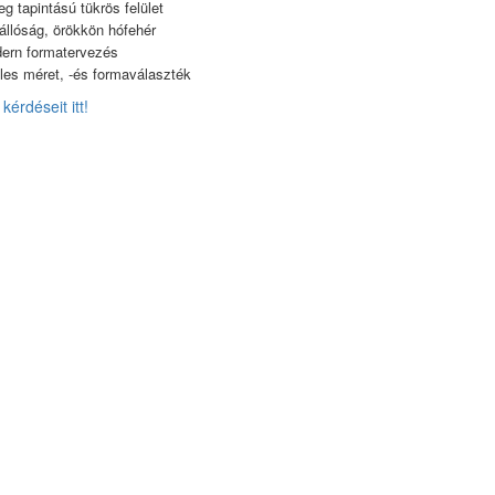
eg tapintású tükrös felület
tállóság, örökkön hófehér
ern formatervezés
les méret, -és formaválaszték
kérdéseit itt!