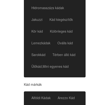
Hidromasszázs kádak
Jakuzzi
Kád kiegészítők
Kör kád
Különleges kád
Lemezkádak
Ovális kád
Sarokkád
Térben álló kád
Ülőkád,Mini egyenes kád
Kád márkák
Alföldi Kádak
Arezzo Kád