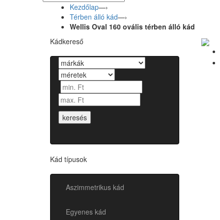
Kezdőlap
—›
Térben álló kád
—›
Wellis Oval 160 ovális térben álló kád
Kádkereső
keresés
Kád típusok
Aszimmetrikus kád
Egyenes kád