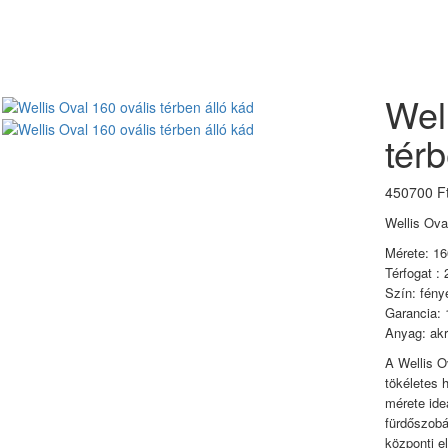
Wel
térb
450700 F
Wellis Ova
Mérete: 1
Térfogat : 
Szín: fény
Garancia: 
Anyag: akr
A Wellis Ov
tökéletes 
mérete ide
fürdőszobá
központi e