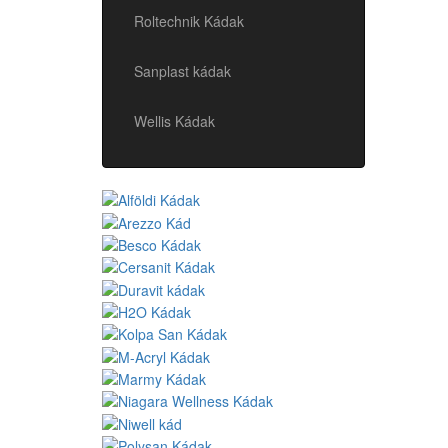
Roltechnik Kádak
Sanplast kádak
Wellis Kádak