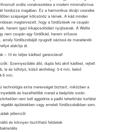
kifinomult ovális vonalvezetése a modern minimalizmus
ját hordozza magában. Ez a harmonikus dizájn csendes
időtlen szépséget kölcsönöz a térnek. A kád minden
ondosan megtervezett, hogy a fürdőzések ne csupán
k, hanem igazi kikapcsolódást nyújtsanak. A Wellis
gy nem csupán egy fürdőkád, hanem stílusos
, amely fürdőszobáját nyugodt oázissá és maradandó
llyé alakítja át.
ak – 10 év teljes kádtest garanciával!
zők: Szennyeződés álló, dupla felú akril kádtest, rejtett
b, le és túlfolyó, külső akrilréteg: 3-4 mm, belső
: 4-5 mm.
lú technológia extra merevséget biztosít, miközben a
nnyedebb és kezelhetőbb marad a beépítés során.
önhetően nem kell aggódnia a padló teherbírási korlátai
 régebbi épületekben vagy emeleti fürdőszobákban sem.
kádak jellemzői:
nálló és könnyen tisztítható felületek
bakteriális