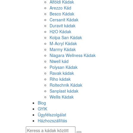
Alföldi Kádak
Arezzo Kád
Besco Kádak
Cersanit Kádak
Duravit kádak
H2O Kádak
Kolpa San Kádak
M-Acryl Kádak
Marmy Kádak
Niagara Wellness Kádak
Niwell kád
Polysan Kádak
Ravak kádak
Riho kádak
Roltechnik Kádak
Sanplast kádak
Wellis Kádak
Blog
GYIK
Ügyfélszolgálat
Házhozszállítás