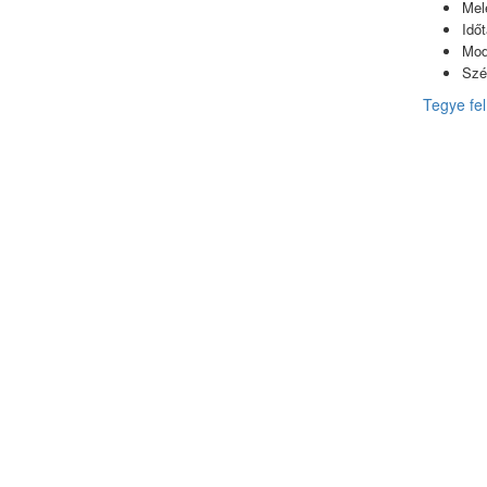
Mel
Idő
Mod
Szé
Tegye fel 