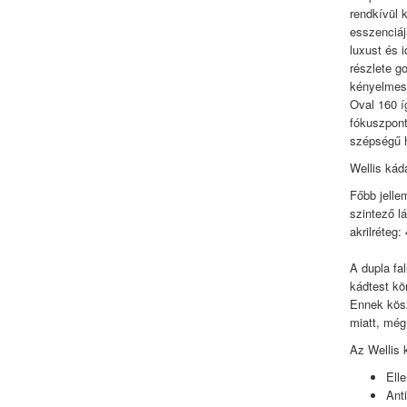
rendkívül 
esszenciá
luxust és 
részlete g
kényelmese
Oval 160 í
fókuszpont
szépségű he
Wellis kád
Főbb jellem
szintező lá
akrilréteg
A dupla fa
kádtest kö
Ennek kösz
miatt, még
Az Wellis 
Elle
Anti