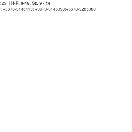
 29. |
H-P: 9-18; Sz: 9 - 14
l: +3670-3145413; +3670-3145398;+3670-3285080