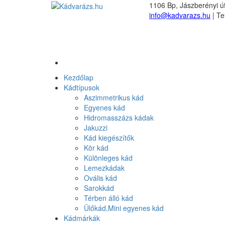
1106 Bp, Jászberényi út
info@kadvarazs.hu
| Te
Kezdőlap
Kádtípusok
Aszimmetrikus kád
Egyenes kád
Hidromasszázs kádak
Jakuzzi
Kád kiegészítők
Kör kád
Különleges kád
Lemezkádak
Ovális kád
Sarokkád
Térben álló kád
Ülőkád,Mini egyenes kád
Kádmárkák