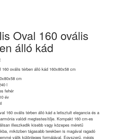
lis Oval 160 ovális
en álló kád
t
l 160 ovális térben álló kád 160x80x58 cm
60x80x58 cm
240 l
es fehér
10 év
il
al 160 ovális térben álló kád a letisztult elegancia és a
harmónia valódi megtestesítője. Kompakt 160 cm-es
álisan illeszkedik kisebb vagy közepes méretű
kba, miközben tágasabb terekben is magával ragadó
lemmé válik különleges formájával. Egyszerű, mégis